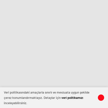
Veri politikasındaki amaçlarla sınırlı ve mevzuata uygun şekilde
çerez konumlandırmaktayız. Detaylar için
veri politikamızı
inceleyebilirsiniz.