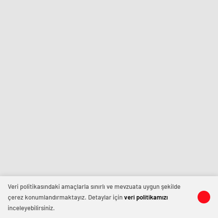
Veri politikasındaki amaçlarla sınırlı ve mevzuata uygun şekilde
çerez konumlandırmaktayız. Detaylar için
veri politikamızı
inceleyebilirsiniz.