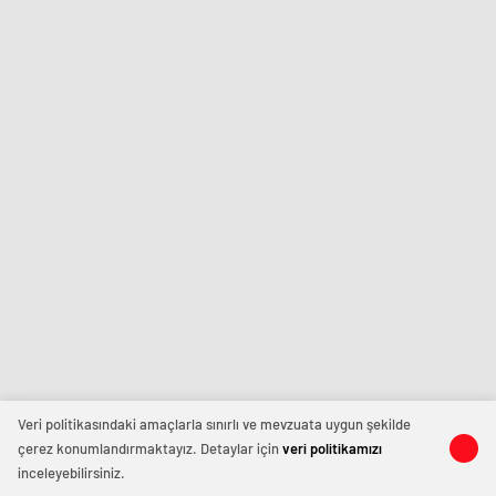
Veri politikasındaki amaçlarla sınırlı ve mevzuata uygun şekilde
çerez konumlandırmaktayız. Detaylar için
veri politikamızı
inceleyebilirsiniz.