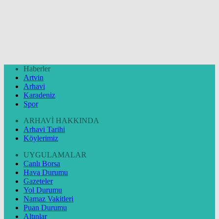
Haberler
Artvin
Arhavi
Karadeniz
Spor
ARHAVİ HAKKINDA
Arhavi Tarihi
Köylerimiz
UYGULAMALAR
Canlı Borsa
Hava Durumu
Gazeteler
Yol Durumu
Namaz Vakitleri
Puan Durumu
Altınlar