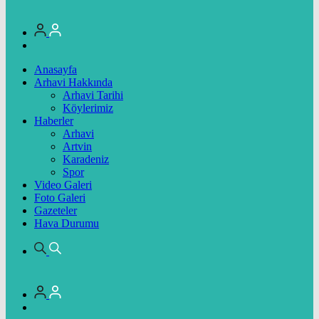
Anasayfa
Arhavi Hakkında
Arhavi Tarihi
Köylerimiz
Haberler
Arhavi
Artvin
Karadeniz
Spor
Video Galeri
Foto Galeri
Gazeteler
Hava Durumu