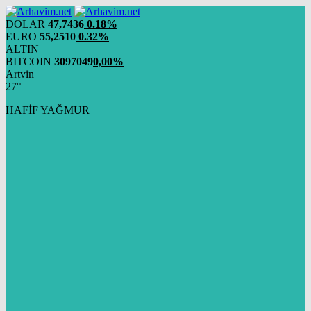
DOLAR
47,7436
0.18%
EURO
55,2510
0.32%
ALTIN
BITCOIN
3097049
0,00%
Artvin
27°
HAFİF YAĞMUR