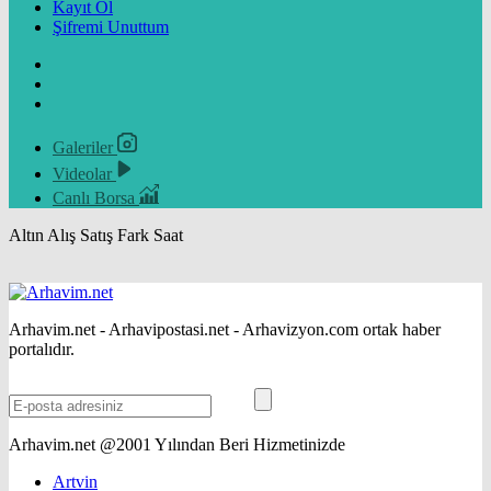
Kayıt Ol
Şifremi Unuttum
Galeriler
Videolar
Canlı Borsa
Altın
Alış
Satış
Fark
Saat
Arhavim.net - Arhavipostasi.net - Arhavizyon.com ortak haber
portalıdır.
Arhavim.net @2001 Yılından Beri Hizmetinizde
Artvin