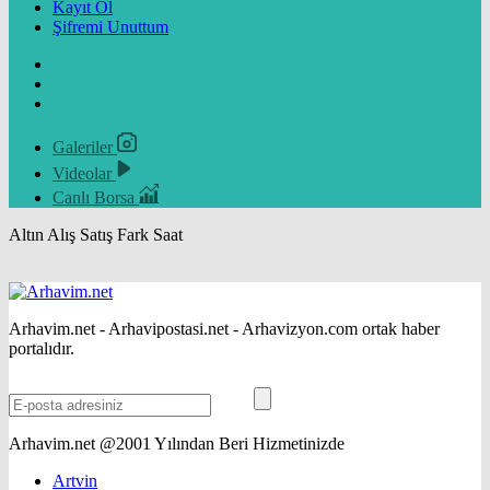
Kayıt Ol
Şifremi Unuttum
Galeriler
Videolar
Canlı Borsa
Altın
Alış
Satış
Fark
Saat
Arhavim.net - Arhavipostasi.net - Arhavizyon.com ortak haber
portalıdır.
Arhavim.net @2001 Yılından Beri Hizmetinizde
Artvin