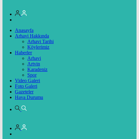
Anasayfa
Arhavi Hakkında
Arhavi Tarihi
Köylerimiz
Haberler
Arhavi
Artvin
Karadeniz
Spor
Video Galeri
Foto Galeri
Gazeteler
Hava Durumu