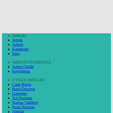
Haberler
Artvin
Arhavi
Karadeniz
Spor
ARHAVİ HAKKINDA
Arhavi Tarihi
Köylerimiz
UYGULAMALAR
Canlı Borsa
Hava Durumu
Gazeteler
Yol Durumu
Namaz Vakitleri
Puan Durumu
Altınlar