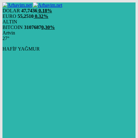
DOLAR
47,7436
0.18%
EURO
55,2510
0.32%
ALTIN
BITCOIN
3107687
0,30%
Artvin
27°
HAFİF YAĞMUR