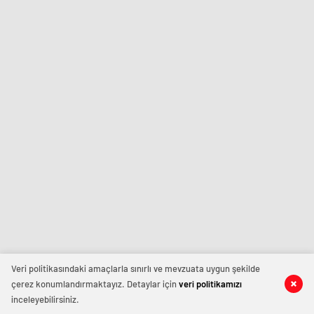
Veri politikasındaki amaçlarla sınırlı ve mevzuata uygun şekilde
çerez konumlandırmaktayız. Detaylar için
veri politikamızı
inceleyebilirsiniz.