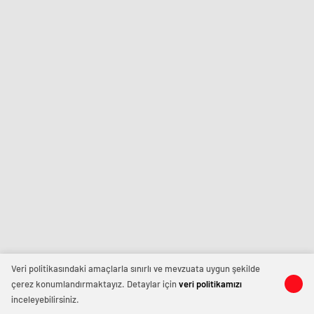
Veri politikasındaki amaçlarla sınırlı ve mevzuata uygun şekilde
çerez konumlandırmaktayız. Detaylar için
veri politikamızı
inceleyebilirsiniz.