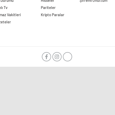
l Durumu
Hisseler
Şifremi Unuttum
lı Tv
Pariteler
az Vakitleri
Kripto Paralar
zeteler