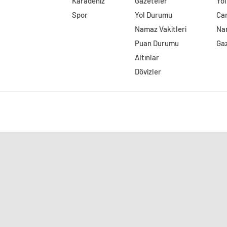
Karadeniz
Gazeteler
Yo
Spor
Yol Durumu
Can
Namaz Vakitleri
Nam
Puan Durumu
Ga
Altınlar
Dövizler