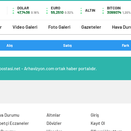
DOLAR
EURO
BITCOIN
ALTIN
47,7436
55,2510
3099074
0.18%
0.32%
1,20%
r
Video Galeri
Foto Galeri
Gazeteler
Hava Du
Alış
Satış
Fark
postasi.net - Arhavizyon.com ortak haber portalıdır.
va Durumu
Altınlar
Giriş
betçi Eczaneler
Dövizler
Kayıt Ol