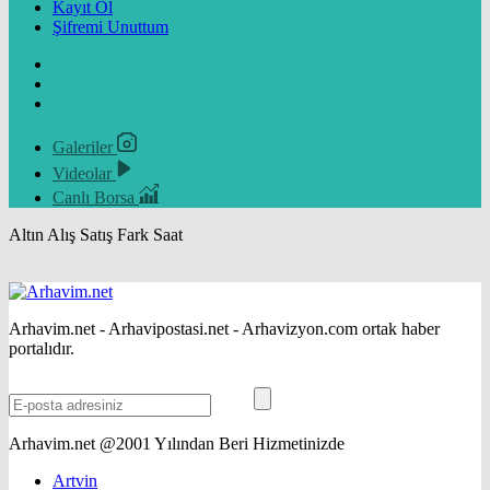
Kayıt Ol
Şifremi Unuttum
Galeriler
Videolar
Canlı Borsa
Altın
Alış
Satış
Fark
Saat
Arhavim.net - Arhavipostasi.net - Arhavizyon.com ortak haber
portalıdır.
Arhavim.net @2001 Yılından Beri Hizmetinizde
Artvin