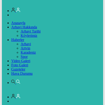
Anasayfa
Arhavi Hakkında
Arhavi Tarihi
Köylerimiz
Haberler
Arhavi
Artvin
Karadeniz
Spor
Video Galeri
Foto Galeri
Gazeteler
Hava Durumu