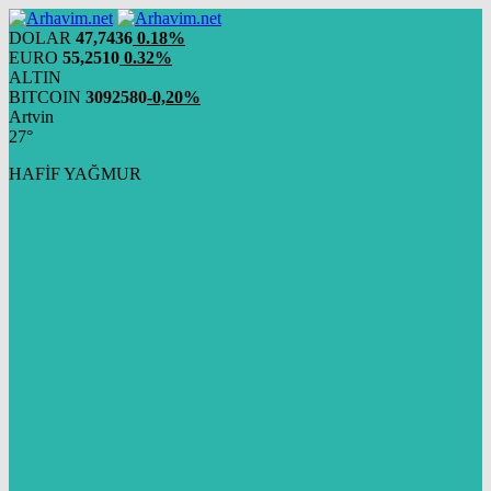
DOLAR
47,7436
0.18%
EURO
55,2510
0.32%
ALTIN
BITCOIN
3092580
-0,20%
Artvin
27°
HAFİF YAĞMUR