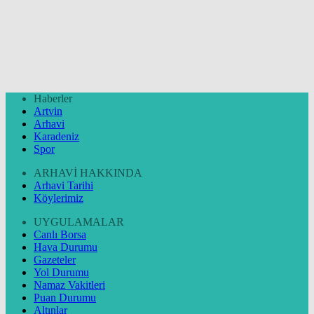
Haberler
Artvin
Arhavi
Karadeniz
Spor
ARHAVİ HAKKINDA
Arhavi Tarihi
Köylerimiz
UYGULAMALAR
Canlı Borsa
Hava Durumu
Gazeteler
Yol Durumu
Namaz Vakitleri
Puan Durumu
Altınlar