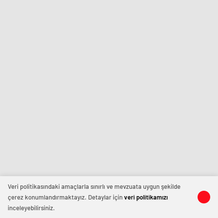
Veri politikasındaki amaçlarla sınırlı ve mevzuata uygun şekilde
çerez konumlandırmaktayız. Detaylar için
veri politikamızı
inceleyebilirsiniz.