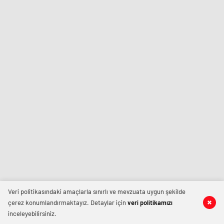
Veri politikasındaki amaçlarla sınırlı ve mevzuata uygun şekilde
çerez konumlandırmaktayız. Detaylar için
veri politikamızı
inceleyebilirsiniz.