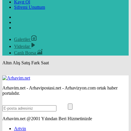
Kayıt Ol
Şifremi Unuttum
Galeriler
Videolar
Canlı Borsa
Altın
Alış
Satış
Fark
Saat
Arhavim.net - Arhavipostasi.net - Arhavizyon.com ortak haber
portalıdır.
Arhavim.net @2001 Yılından Beri Hizmetinizde
Artvin