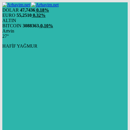
DOLAR
47,7436
0.18%
EURO
55,2510
0.32%
ALTIN
BITCOIN
3088363
-0,10%
Artvin
27°
HAFİF YAĞMUR