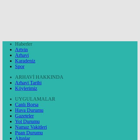
Haberler
Artvin
Arhavi
Karadeniz
Spor
ARHAVİ HAKKINDA
Arhavi Tarihi
Köylerimiz
UYGULAMALAR
Canlı Borsa
Hava Durumu
Gazeteler
Yol Durumu
Namaz Vakitleri
Puan Durumu
Altınlar