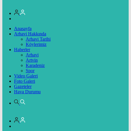
Anasayfa
Arhavi Hakkında
Arhavi Tarihi
Köylerimiz
Haberler
Arhavi
Artvin
Karadeniz
Spor
Video Galeri
Foto Galeri
Gazeteler
Hava Durumu