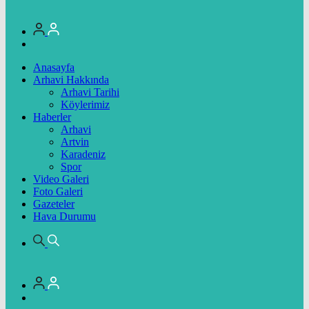
Anasayfa
Arhavi Hakkında
Arhavi Tarihi
Köylerimiz
Haberler
Arhavi
Artvin
Karadeniz
Spor
Video Galeri
Foto Galeri
Gazeteler
Hava Durumu