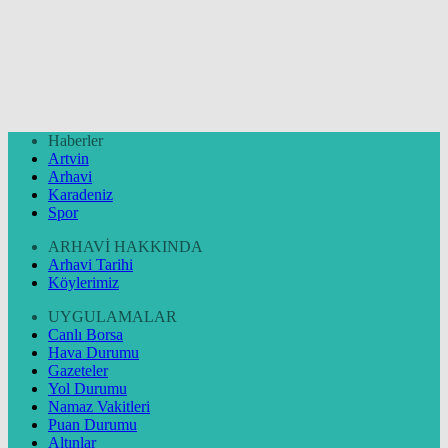
Haberler
Artvin
Arhavi
Karadeniz
Spor
ARHAVİ HAKKINDA
Arhavi Tarihi
Köylerimiz
UYGULAMALAR
Canlı Borsa
Hava Durumu
Gazeteler
Yol Durumu
Namaz Vakitleri
Puan Durumu
Altınlar