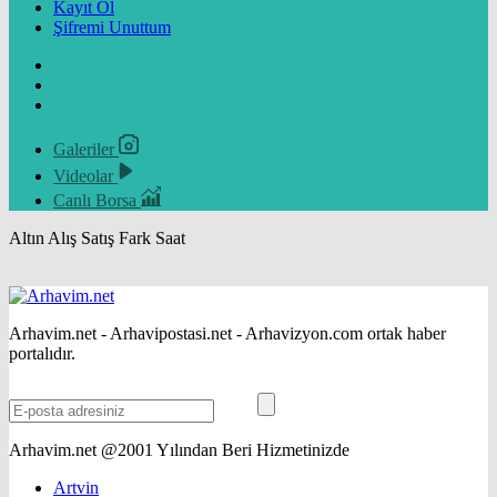
Kayıt Ol
Şifremi Unuttum
Galeriler
Videolar
Canlı Borsa
Altın
Alış
Satış
Fark
Saat
Arhavim.net - Arhavipostasi.net - Arhavizyon.com ortak haber
portalıdır.
Arhavim.net @2001 Yılından Beri Hizmetinizde
Artvin