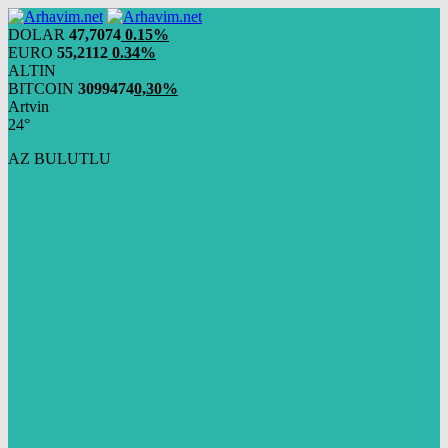
DOLAR
47,7074
0.15%
EURO
55,2112
0.34%
ALTIN
BITCOIN
3099474
0,30%
Artvin
24°
AZ BULUTLU