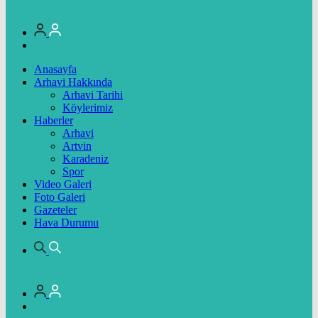
Anasayfa
Arhavi Hakkında
Arhavi Tarihi
Köylerimiz
Haberler
Arhavi
Artvin
Karadeniz
Spor
Video Galeri
Foto Galeri
Gazeteler
Hava Durumu