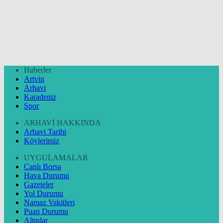
Haberler
Artvin
Arhavi
Karadeniz
Spor
ARHAVİ HAKKINDA
Arhavi Tarihi
Köylerimiz
UYGULAMALAR
Canlı Borsa
Hava Durumu
Gazeteler
Yol Durumu
Namaz Vakitleri
Puan Durumu
Altınlar