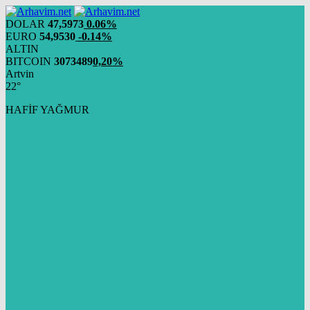
DOLAR
47,5973
0.06%
EURO
54,9530
-0.14%
ALTIN
BITCOIN
3073489
0,20%
Artvin
22°
HAFİF YAĞMUR