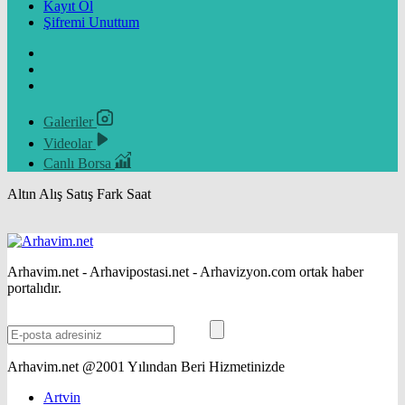
Kayıt Ol
Şifremi Unuttum
Galeriler
Videolar
Canlı Borsa
Altın
Alış
Satış
Fark
Saat
Arhavim.net - Arhavipostasi.net - Arhavizyon.com ortak haber
portalıdır.
Arhavim.net @2001 Yılından Beri Hizmetinizde
Artvin