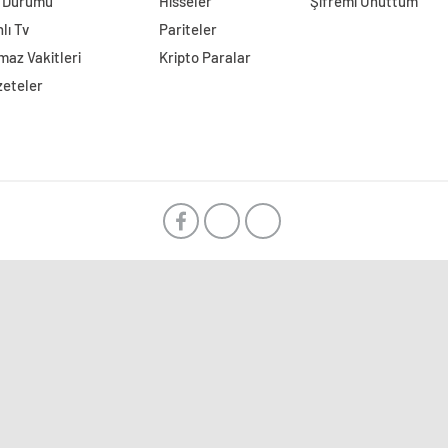
l Durumu
Hisseler
Şifremi Unuttum
lı Tv
Pariteler
az Vakitleri
Kripto Paralar
zeteler