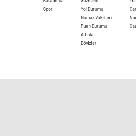
Karadeniz
Gazeteler
Yo
Spor
Yol Durumu
Can
Namaz Vakitleri
Nam
Puan Durumu
Ga
Altınlar
Dövizler