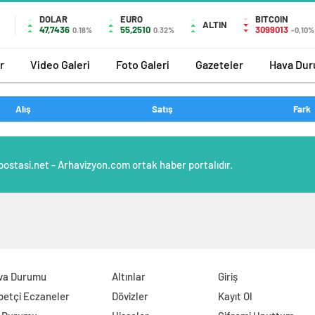
DOLAR
EURO
BITCOIN
ALTIN
47,7436
55,2510
3099013
0.18%
0.32%
-0,10%
r
Video Galeri
Foto Galeri
Gazeteler
Hava Du
Alış
Satış
Fark
postasi.net - Arhavizyon.com ortak haber portalıdır.
va Durumu
Altınlar
Giriş
betçi Eczaneler
Dövizler
Kayıt Ol