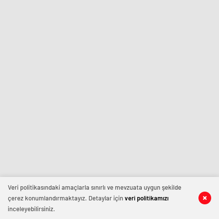
Veri politikasındaki amaçlarla sınırlı ve mevzuata uygun şekilde
çerez konumlandırmaktayız. Detaylar için
veri politikamızı
inceleyebilirsiniz.