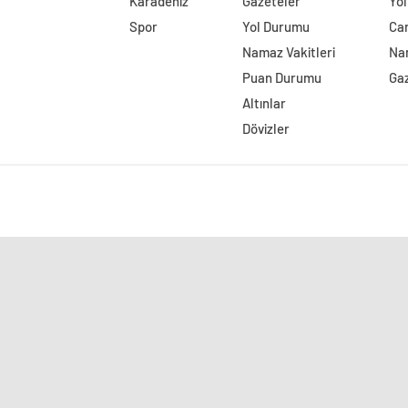
Karadeniz
Gazeteler
Yo
Spor
Yol Durumu
Can
Namaz Vakitleri
Nam
Puan Durumu
Ga
Altınlar
Dövizler