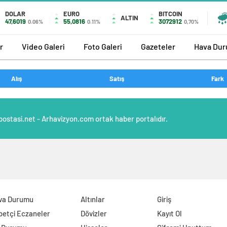
DOLAR
EURO
BITCOIN
ALTIN
47,6019
55,0816
3072912
0.06%
0.11%
0,70%
r
Video Galeri
Foto Galeri
Gazeteler
Hava Du
Alış
Satış
Fark
postasi.net - Arhavizyon.com ortak haber portalıdır.
va Durumu
Altınlar
Giriş
betçi Eczaneler
Dövizler
Kayıt Ol