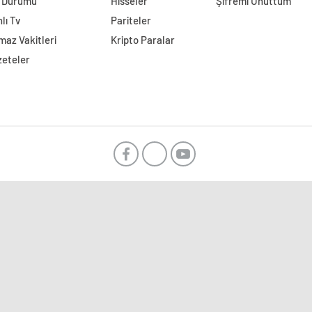
l Durumu
Hisseler
Şifremi Unuttum
lı Tv
Pariteler
az Vakitleri
Kripto Paralar
zeteler