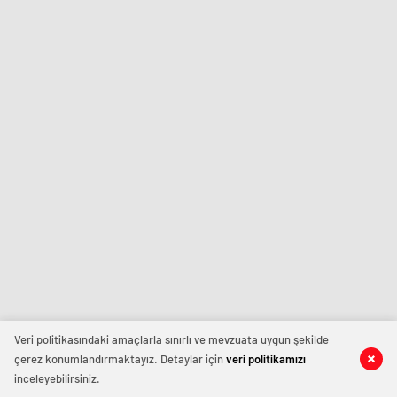
Veri politikasındaki amaçlarla sınırlı ve mevzuata uygun şekilde
çerez konumlandırmaktayız. Detaylar için
veri politikamızı
inceleyebilirsiniz.