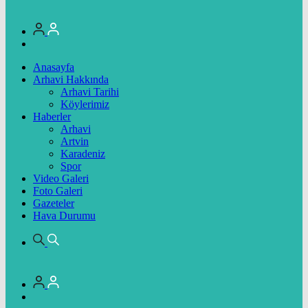
Anasayfa
Arhavi Hakkında
Arhavi Tarihi
Köylerimiz
Haberler
Arhavi
Artvin
Karadeniz
Spor
Video Galeri
Foto Galeri
Gazeteler
Hava Durumu