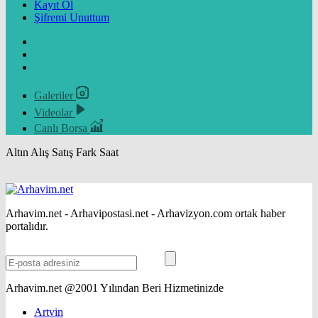
Kayıt Ol
Şifremi Unuttum
Galeriler
Videolar
Canlı Borsa
Altın
Alış
Satış
Fark
Saat
Arhavim.net - Arhavipostasi.net - Arhavizyon.com ortak haber
portalıdır.
Arhavim.net @2001 Yılından Beri Hizmetinizde
Artvin