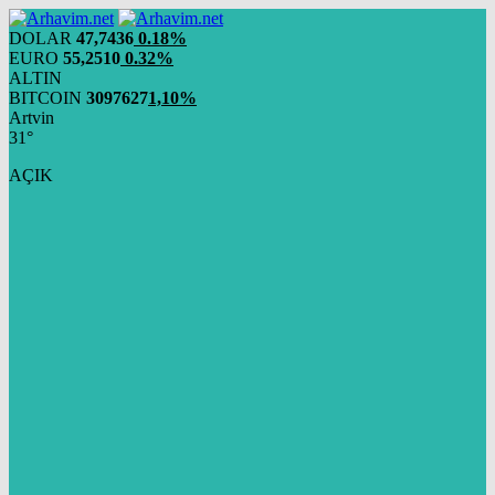
DOLAR
47,7436
0.18%
EURO
55,2510
0.32%
ALTIN
BITCOIN
3097627
1,10%
Artvin
31°
AÇIK