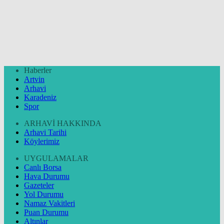
Haberler
Artvin
Arhavi
Karadeniz
Spor
ARHAVİ HAKKINDA
Arhavi Tarihi
Köylerimiz
UYGULAMALAR
Canlı Borsa
Hava Durumu
Gazeteler
Yol Durumu
Namaz Vakitleri
Puan Durumu
Altınlar