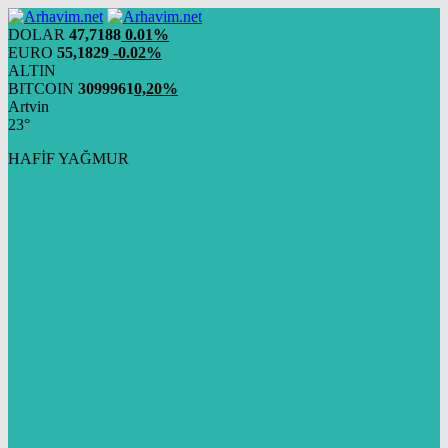
DOLAR
47,7188
0.01%
EURO
55,1829
-0.02%
ALTIN
BITCOIN
3099961
0,20%
Artvin
23°
HAFİF YAĞMUR