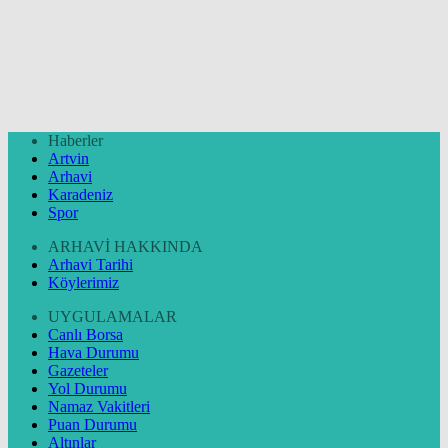
Haberler
Artvin
Arhavi
Karadeniz
Spor
ARHAVİ HAKKINDA
Arhavi Tarihi
Köylerimiz
UYGULAMALAR
Canlı Borsa
Hava Durumu
Gazeteler
Yol Durumu
Namaz Vakitleri
Puan Durumu
Altınlar