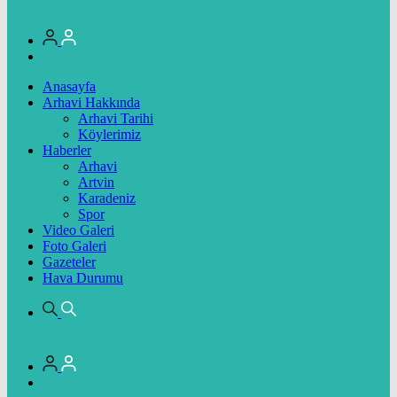
Anasayfa
Arhavi Hakkında
Arhavi Tarihi
Köylerimiz
Haberler
Arhavi
Artvin
Karadeniz
Spor
Video Galeri
Foto Galeri
Gazeteler
Hava Durumu