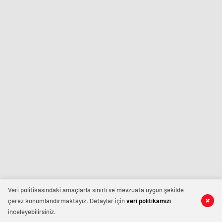
Veri politikasındaki amaçlarla sınırlı ve mevzuata uygun şekilde
çerez konumlandırmaktayız. Detaylar için
veri politikamızı
inceleyebilirsiniz.