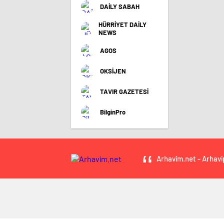
DAİLY SABAH
HÜRRİYET DAİLY
NEWS
AGOS
OKSİJEN
TAVIR GAZETESİ
BilginPro
Arhavim.net - Arhavi