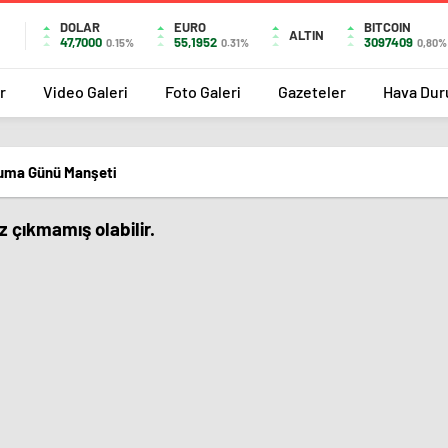
DOLAR
EURO
BITCOIN
ALTIN
47,7000
55,1952
3097409
0.15%
0.31%
0,80%
r
Video Galeri
Foto Galeri
Gazeteler
Hava Du
uma Günü Manşeti
 çıkmamış olabilir.