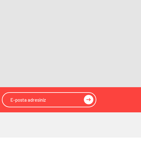
Giresun
Gazeteleri
Gümüşhane
Gazeteleri
Hakkâri
Gazeteleri
Hatay
Gazeteleri
Isparta
Gazeteleri
Mersin
Gazeteleri
İstanbul
Gazeteleri
İzmir
Gazeteleri
Kars
Gazeteleri
Kastamonu
Gazeteleri
Kayseri
Gazeteleri