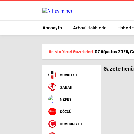
Anasayfa
Arhavi Hakkında
Haberle
Artvin Yerel Gazeteleri
07 Ağustos 2026, C
Gazete henüz
HÜRRİYET
SABAH
NEFES
SÖZCÜ
CUMHURİYET