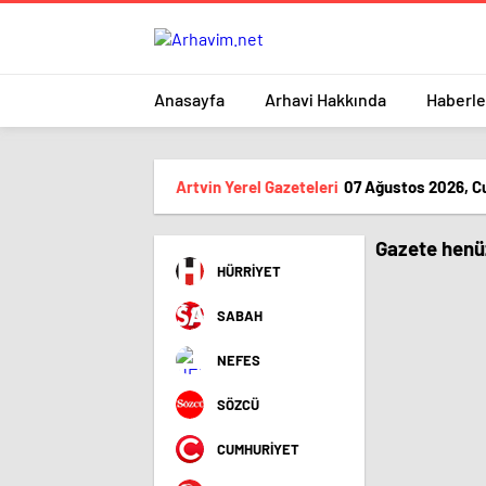
Anasayfa
Arhavi Hakkında
Haberle
Artvin Yerel Gazeteleri
07 Ağustos 2026, C
Gazete henüz
HÜRRİYET
SABAH
NEFES
SÖZCÜ
CUMHURİYET