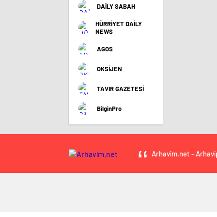
DAİLY SABAH
HÜRRİYET DAİLY
NEWS
AGOS
OKSİJEN
TAVIR GAZETESİ
BilginPro
Arhavim.net - Arhavi