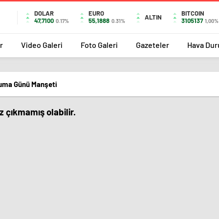
DOLAR
EURO
BITCOIN
ALTIN
47,7100
55,1888
3105137
0.17%
0.31%
1,00%
r
Video Galeri
Foto Galeri
Gazeteler
Hava Du
uma Günü Manşeti
 çıkmamış olabilir.