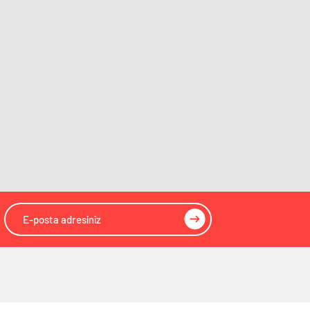
Giresun
Gazeteleri
Gümüşhane
Gazeteleri
Hakkâri
Gazeteleri
Hatay
Gazeteleri
Isparta
Gazeteleri
Mersin
Gazeteleri
İstanbul
Gazeteleri
İzmir
Gazeteleri
Kars
Gazeteleri
Kastamonu
Gazeteleri
Kayseri
Gazeteleri