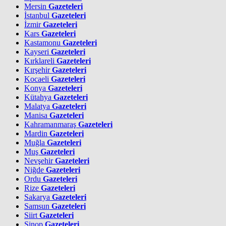
Mersin
Gazeteleri
İstanbul
Gazeteleri
İzmir
Gazeteleri
Kars
Gazeteleri
Kastamonu
Gazeteleri
Kayseri
Gazeteleri
Kırklareli
Gazeteleri
Kırşehir
Gazeteleri
Kocaeli
Gazeteleri
Konya
Gazeteleri
Kütahya
Gazeteleri
Malatya
Gazeteleri
Manisa
Gazeteleri
Kahramanmaraş
Gazeteleri
Mardin
Gazeteleri
Muğla
Gazeteleri
Muş
Gazeteleri
Nevşehir
Gazeteleri
Niğde
Gazeteleri
Ordu
Gazeteleri
Rize
Gazeteleri
Sakarya
Gazeteleri
Samsun
Gazeteleri
Siirt
Gazeteleri
Sinop
Gazeteleri