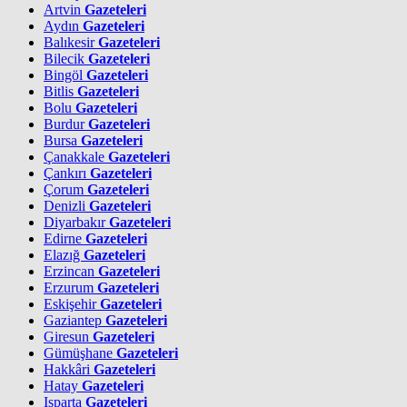
Artvin
Gazeteleri
Aydın
Gazeteleri
Balıkesir
Gazeteleri
Bilecik
Gazeteleri
Bingöl
Gazeteleri
Bitlis
Gazeteleri
Bolu
Gazeteleri
Burdur
Gazeteleri
Bursa
Gazeteleri
Çanakkale
Gazeteleri
Çankırı
Gazeteleri
Çorum
Gazeteleri
Denizli
Gazeteleri
Diyarbakır
Gazeteleri
Edirne
Gazeteleri
Elazığ
Gazeteleri
Erzincan
Gazeteleri
Erzurum
Gazeteleri
Eskişehir
Gazeteleri
Gaziantep
Gazeteleri
Giresun
Gazeteleri
Gümüşhane
Gazeteleri
Hakkâri
Gazeteleri
Hatay
Gazeteleri
Isparta
Gazeteleri