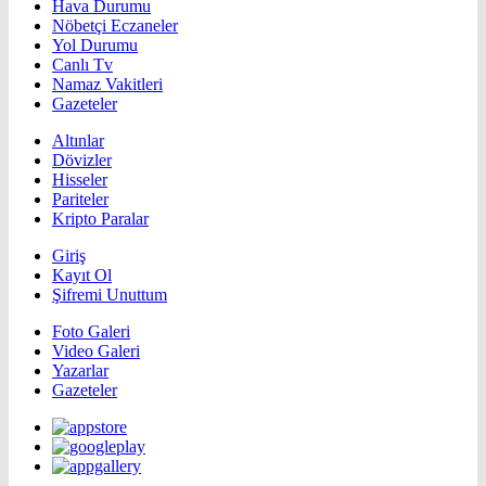
Hava Durumu
Nöbetçi Eczaneler
Yol Durumu
Canlı Tv
Namaz Vakitleri
Gazeteler
Altınlar
Dövizler
Hisseler
Pariteler
Kripto Paralar
Giriş
Kayıt Ol
Şifremi Unuttum
Foto Galeri
Video Galeri
Yazarlar
Gazeteler