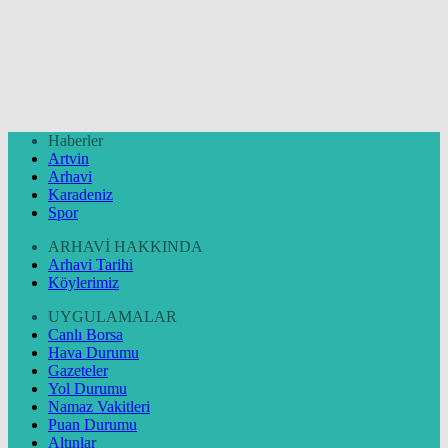
Haberler
Artvin
Arhavi
Karadeniz
Spor
ARHAVİ HAKKINDA
Arhavi Tarihi
Köylerimiz
UYGULAMALAR
Canlı Borsa
Hava Durumu
Gazeteler
Yol Durumu
Namaz Vakitleri
Puan Durumu
Altınlar