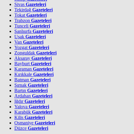
Sivas
Gazeteleri
Tekirdağ
Gazeteleri
Tokat
Gazeteleri
Trabzon
Gazeteleri
Tunceli
Gazeteleri
Şanlıurfa
Gazeteleri
Uşak
Gazeteleri
Van
Gazeteleri
Yozgat
Gazeteleri
Zonguldak
Gazeteleri
Aksaray
Gazeteleri
Bayburt
Gazeteleri
Karaman
Gazeteleri
Kırıkkale
Gazeteleri
Batman
Gazeteleri
Şırnak
Gazeteleri
Bartın
Gazeteleri
Ardahan
Gazeteleri
Iğdır
Gazeteleri
Yalova
Gazeteleri
Karabük
Gazeteleri
Kilis
Gazeteleri
Osmaniye
Gazeteleri
Düzce
Gazeteleri