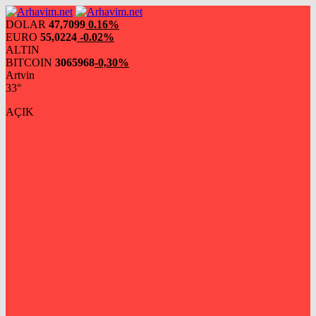
DOLAR
47,7099
0.16%
EURO
55,0224
-0.02%
ALTIN
BITCOIN
3065968
-0,30%
Artvin
33°
AÇIK