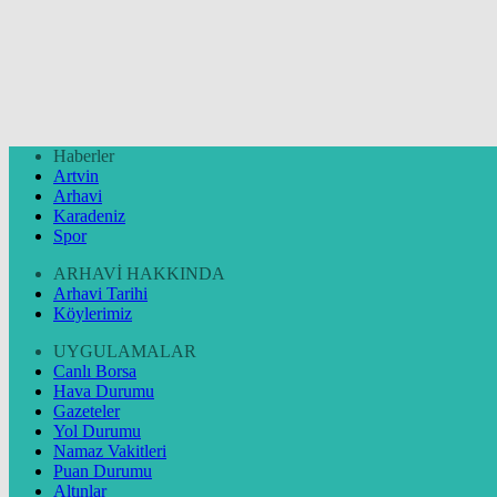
Haberler
Artvin
Arhavi
Karadeniz
Spor
ARHAVİ HAKKINDA
Arhavi Tarihi
Köylerimiz
UYGULAMALAR
Canlı Borsa
Hava Durumu
Gazeteler
Yol Durumu
Namaz Vakitleri
Puan Durumu
Altınlar