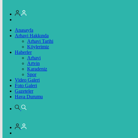
Anasayfa
Arhavi Hakkında
Arhavi Tarihi
Köylerimiz
Haberler
Arhavi
Artvin
Karadeniz
Spor
Video Galeri
Foto Galeri
Gazeteler
Hava Durumu