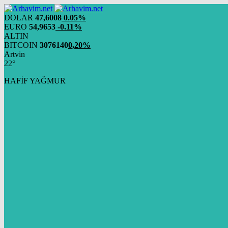
DOLAR
47,6008
0.05%
EURO
54,9653
-0.11%
ALTIN
BITCOIN
3076140
0,20%
Artvin
22°
HAFİF YAĞMUR