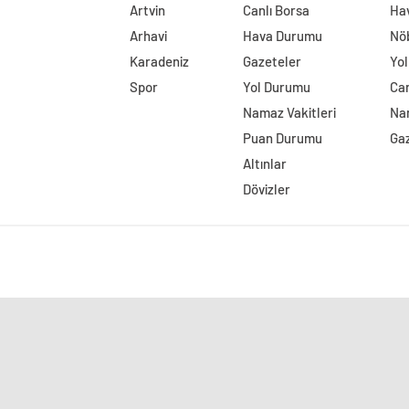
Artvin
Canlı Borsa
Ha
Arhavi
Hava Durumu
Nö
Karadeniz
Gazeteler
Yo
Spor
Yol Durumu
Can
Namaz Vakitleri
Nam
Puan Durumu
Ga
Altınlar
Dövizler