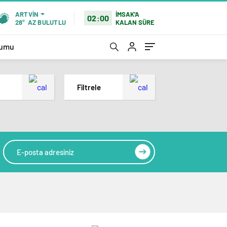
İMSAK'A
ARTVIN
02:00
KALAN SÜRE
28°
AZ BULUTLU
rumu
Filtrele