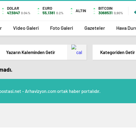
DOLAR
EURO
BITCOIN
ALTIN
47,5947
55,1381
3068531
0.04%
0.2%
0,90%
r
Video Galeri
Foto Galeri
Gazeteler
Hava Du
Yazarın Kaleminden Getir
Kategoriden Getir
amadı.
postasi.net - Arhavizyon.com ortak haber portalıdır.