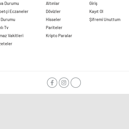
va Durumu
Altınlar
Giriş
betçi Eczaneler
Dövizler
Kayıt Ol
l Durumu
Hisseler
Şifremi Unuttum
lı Tv
Pariteler
az Vakitleri
Kripto Paralar
zeteler