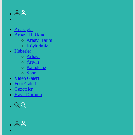
Anasayfa
Arhavi Hakkında
Arhavi Tarihi
Köylerimiz
Haberler
Arhavi
Artvin
Karadeniz
Spor
Video Galeri
Foto Galeri
Gazeteler
Hava Durumu