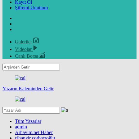
Kayıt Ol
Şifremi Unuttum
Galeriler
Videolar
Canlı Borsa
Yazarın Kaleminden Getir
Tüm Yazarlar
admin
Arhavim.net Haber
cihangir çorbacıoğlu