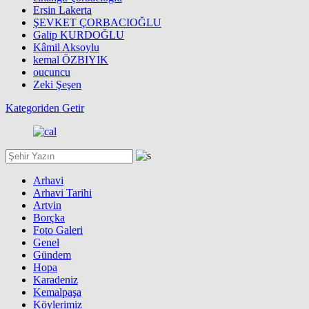
Ersin Lakerta
ŞEVKET ÇORBACIOĞLU
Galip KURDOĞLU
Kâmil Aksoylu
kemal ÖZBIYIK
oucuncu
Zeki Şeşen
Kategoriden Getir
Arhavi
Arhavi Tarihi
Artvin
Borçka
Foto Galeri
Genel
Gündem
Hopa
Karadeniz
Kemalpaşa
Köylerimiz