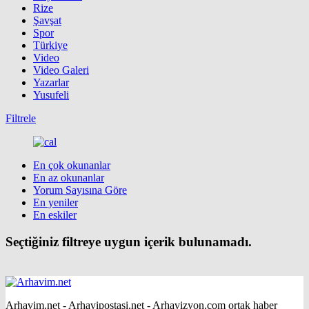
Rize
Şavşat
Spor
Türkiye
Video
Video Galeri
Yazarlar
Yusufeli
Filtrele
En çok okunanlar
En az okunanlar
Yorum Sayısına Göre
En yeniler
En eskiler
Seçtiğiniz filtreye uygun içerik bulunamadı.
Arhavim.net - Arhavipostasi.net - Arhavizyon.com ortak haber