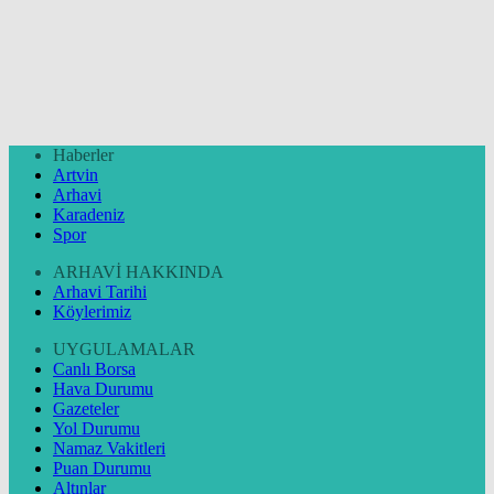
Haberler
Artvin
Arhavi
Karadeniz
Spor
ARHAVİ HAKKINDA
Arhavi Tarihi
Köylerimiz
UYGULAMALAR
Canlı Borsa
Hava Durumu
Gazeteler
Yol Durumu
Namaz Vakitleri
Puan Durumu
Altınlar