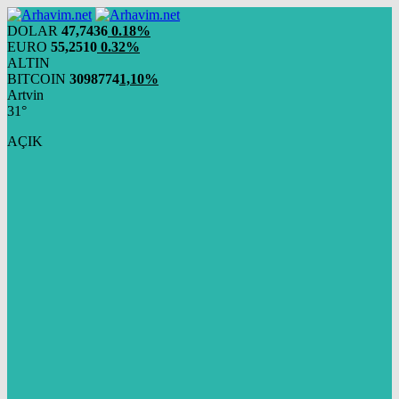
DOLAR
47,7436
0.18%
EURO
55,2510
0.32%
ALTIN
BITCOIN
3098774
1,10%
Artvin
31°
AÇIK