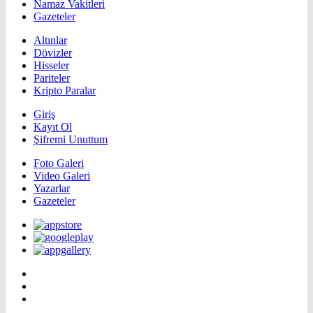
Namaz Vakitleri
Gazeteler
Altınlar
Dövizler
Hisseler
Pariteler
Kripto Paralar
Giriş
Kayıt Ol
Şifremi Unuttum
Foto Galeri
Video Galeri
Yazarlar
Gazeteler