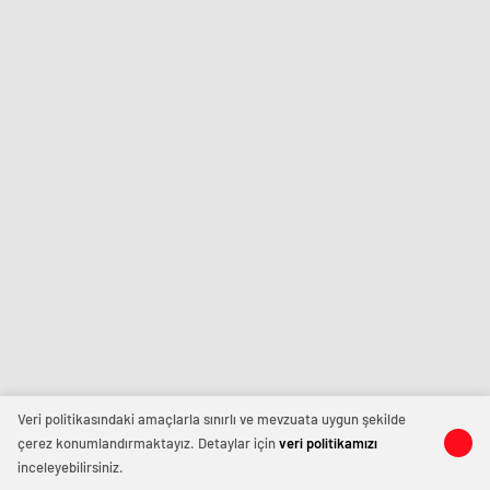
Veri politikasındaki amaçlarla sınırlı ve mevzuata uygun şekilde
çerez konumlandırmaktayız. Detaylar için
veri politikamızı
inceleyebilirsiniz.