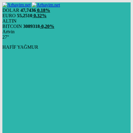
DOLAR
47,7436
0.18%
EURO
55,2510
0.32%
ALTIN
BITCOIN
3089318
-0,20%
Artvin
27°
HAFİF YAĞMUR