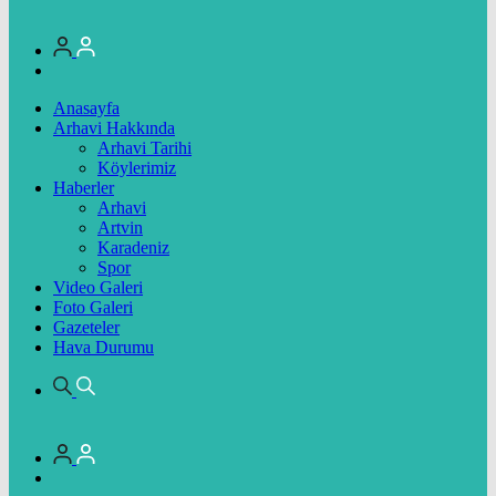
Anasayfa
Arhavi Hakkında
Arhavi Tarihi
Köylerimiz
Haberler
Arhavi
Artvin
Karadeniz
Spor
Video Galeri
Foto Galeri
Gazeteler
Hava Durumu