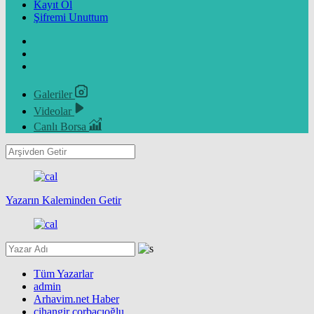
Kayıt Ol
Şifremi Unuttum
Galeriler
Videolar
Canlı Borsa
Yazarın Kaleminden Getir
Tüm Yazarlar
admin
Arhavim.net Haber
cihangir çorbacıoğlu