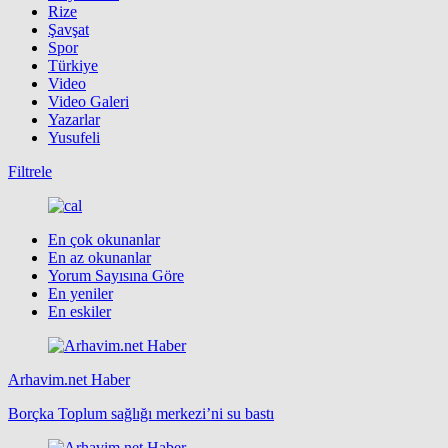
Rize
Şavşat
Spor
Türkiye
Video
Video Galeri
Yazarlar
Yusufeli
Filtrele
En çok okunanlar
En az okunanlar
Yorum Sayısına Göre
En yeniler
En eskiler
Arhavim.net Haber
Borçka Toplum sağlığı merkezi’ni su bastı