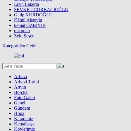
Ersin Lakerta
ŞEVKET ÇORBACIOĞLU
Galip KURDOĞLU
Kâmil Aksoylu
kemal ÖZBIYIK
oucuncu
Zeki Şeşen
Kategoriden Getir
Arhavi
Arhavi Tarihi
Artvin
Borçka
Foto Galeri
Genel
Gündem
Hopa
Karadeniz
Kemalpaşa
Köylerimiz