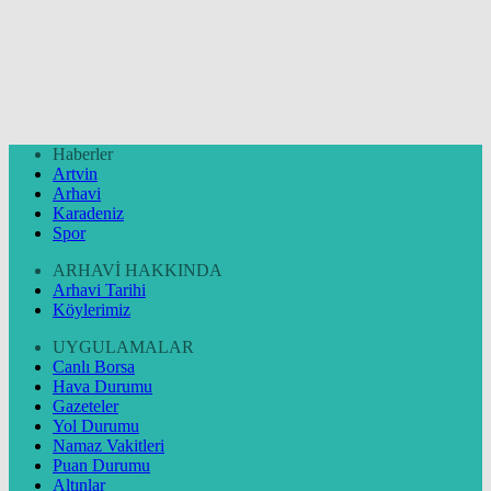
Haberler
Artvin
Arhavi
Karadeniz
Spor
ARHAVİ HAKKINDA
Arhavi Tarihi
Köylerimiz
UYGULAMALAR
Canlı Borsa
Hava Durumu
Gazeteler
Yol Durumu
Namaz Vakitleri
Puan Durumu
Altınlar