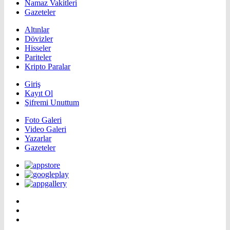
Namaz Vakitleri
Gazeteler
Altınlar
Dövizler
Hisseler
Pariteler
Kripto Paralar
Giriş
Kayıt Ol
Şifremi Unuttum
Foto Galeri
Video Galeri
Yazarlar
Gazeteler