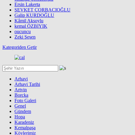
Ersin Lakerta
ŞEVKET ÇORBACIOĞLU
Galip KURDOĞLU
Kâmil Aksoylu
kemal ÖZBIYIK
oucuncu
Zeki Şeşen
Kategoriden Getir
Arhavi
Arhavi Tarihi
Artvin
Borçka
Foto Galeri
Genel
Gündem
Hopa
Karadeniz
Kemalpaşa
Köylerimiz