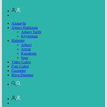
Anasayfa
Arhavi Hakkında
Arhavi Tarihi
Köylerimiz
Haberler
Arhavi
Artvin
Karadeniz
Spor
Video Galeri
Foto Galeri
Gazeteler
Hava Durumu