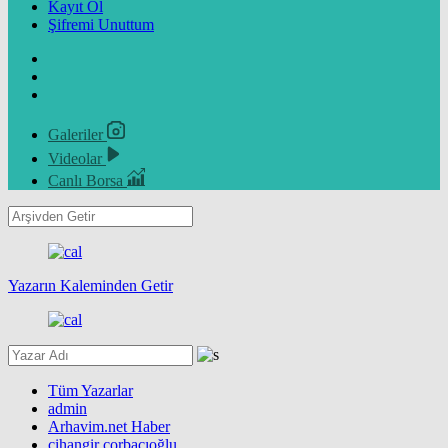
Kayıt Ol
Şifremi Unuttum
Galeriler
Videolar
Canlı Borsa
Yazarın Kaleminden Getir
Tüm Yazarlar
admin
Arhavim.net Haber
cihangir çorbacıoğlu