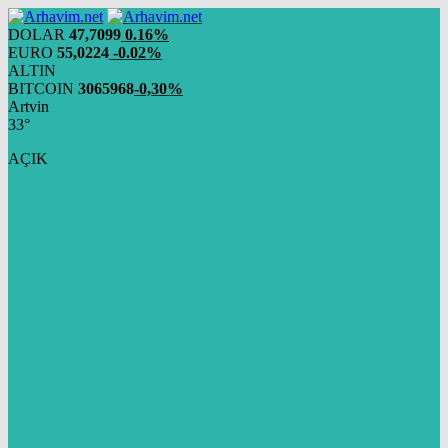
DOLAR
47,7099
0.16%
EURO
55,0224
-0.02%
ALTIN
BITCOIN
3065968
-0,30%
Artvin
33°
AÇIK