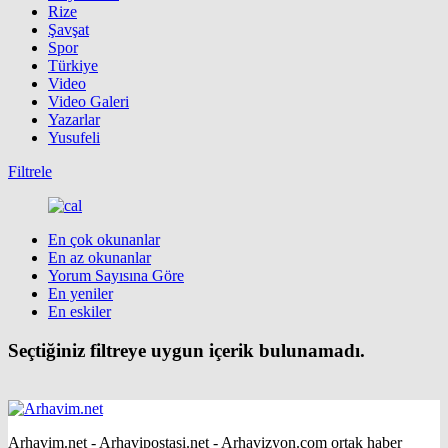
Rize
Şavşat
Spor
Türkiye
Video
Video Galeri
Yazarlar
Yusufeli
Filtrele
En çok okunanlar
En az okunanlar
Yorum Sayısına Göre
En yeniler
En eskiler
Seçtiğiniz filtreye uygun içerik bulunamadı.
Arhavim.net - Arhavipostasi.net - Arhavizyon.com ortak haber