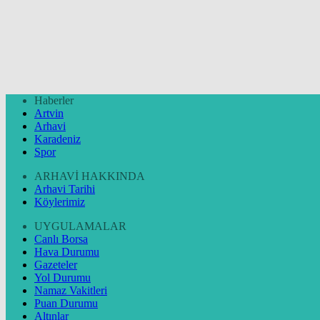
Haberler
Artvin
Arhavi
Karadeniz
Spor
ARHAVİ HAKKINDA
Arhavi Tarihi
Köylerimiz
UYGULAMALAR
Canlı Borsa
Hava Durumu
Gazeteler
Yol Durumu
Namaz Vakitleri
Puan Durumu
Altınlar