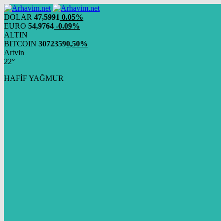
DOLAR
47,5991
0.05%
EURO
54,9764
-0.09%
ALTIN
BITCOIN
3072359
0,50%
Artvin
22°
HAFİF YAĞMUR