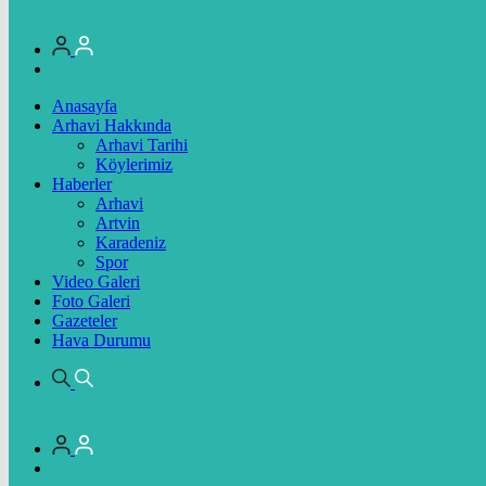
Anasayfa
Arhavi Hakkında
Arhavi Tarihi
Köylerimiz
Haberler
Arhavi
Artvin
Karadeniz
Spor
Video Galeri
Foto Galeri
Gazeteler
Hava Durumu