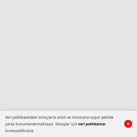
Veri politikasındaki amaçlarla sınırlı ve mevzuata uygun şekilde
çerez konumlandırmaktayız. Detaylar için
veri politikamızı
inceleyebilirsiniz.