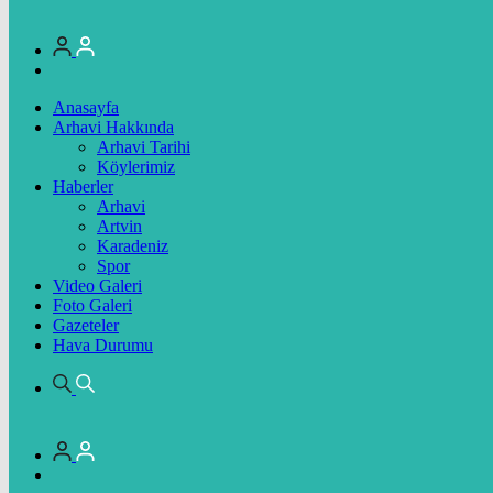
Anasayfa
Arhavi Hakkında
Arhavi Tarihi
Köylerimiz
Haberler
Arhavi
Artvin
Karadeniz
Spor
Video Galeri
Foto Galeri
Gazeteler
Hava Durumu