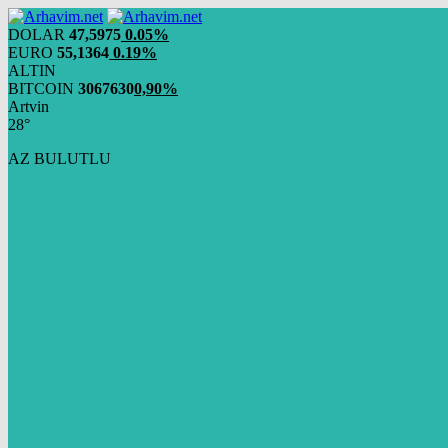
DOLAR
47,5975
0.05%
EURO
55,1364
0.19%
ALTIN
BITCOIN
3067630
0,90%
Artvin
28°
AZ BULUTLU