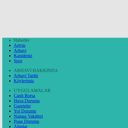
Haberler
Artvin
Arhavi
Karadeniz
Spor
ARHAVİ HAKKINDA
Arhavi Tarihi
Köylerimiz
UYGULAMALAR
Canlı Borsa
Hava Durumu
Gazeteler
Yol Durumu
Namaz Vakitleri
Puan Durumu
Altınlar