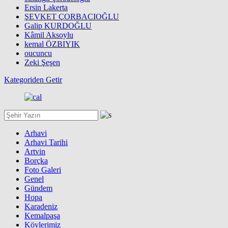
Ersin Lakerta
ŞEVKET ÇORBACIOĞLU
Galip KURDOĞLU
Kâmil Aksoylu
kemal ÖZBIYIK
oucuncu
Zeki Şeşen
Kategoriden Getir
Arhavi
Arhavi Tarihi
Artvin
Borçka
Foto Galeri
Genel
Gündem
Hopa
Karadeniz
Kemalpaşa
Köylerimiz