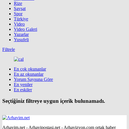
Rize
Şavşat
Spor
Türkiye
Video
Video Galeri
Yazarlar
Yusufeli
Filtrele
En çok okunanlar
En az okunanlar
Yorum Sayısına Göre
En yeniler
En eskiler
Seçtiğiniz filtreye uygun içerik bulunamadı.
Arhavim.net - Arhavipostasi.net - Arhavizyon.com ortak haber