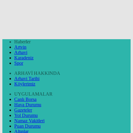
Haberler
Artvin
Arhavi
Karadeniz
Spor
ARHAVİ HAKKINDA
Arhavi Tarihi
Köylerimiz
UYGULAMALAR
Canlı Borsa
Hava Durumu
Gazeteler
Yol Durumu
Namaz Vakitleri
Puan Durumu
Altınlar