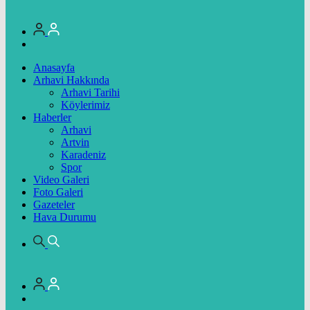
Anasayfa
Arhavi Hakkında
Arhavi Tarihi
Köylerimiz
Haberler
Arhavi
Artvin
Karadeniz
Spor
Video Galeri
Foto Galeri
Gazeteler
Hava Durumu