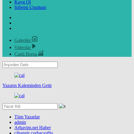
Kayıt Ol
Şifremi Unuttum
Galeriler
Videolar
Canlı Borsa
Yazarın Kaleminden Getir
Tüm Yazarlar
admin
Arhavim.net Haber
cihangir çorbacıoğlu