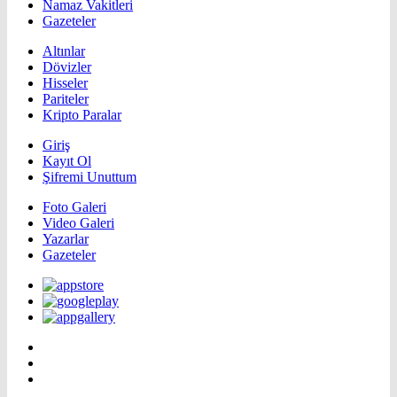
Namaz Vakitleri
Gazeteler
Altınlar
Dövizler
Hisseler
Pariteler
Kripto Paralar
Giriş
Kayıt Ol
Şifremi Unuttum
Foto Galeri
Video Galeri
Yazarlar
Gazeteler