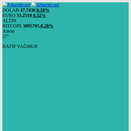
DOLAR
47,7436
0.18%
EURO
55,2510
0.32%
ALTIN
BITCOIN
3095795
-0,20%
Artvin
27°
HAFİF YAĞMUR