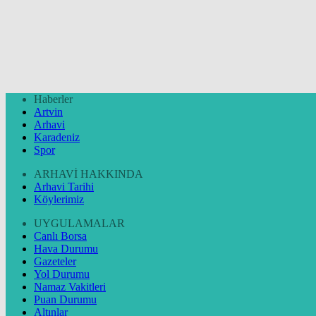
Haberler
Artvin
Arhavi
Karadeniz
Spor
ARHAVİ HAKKINDA
Arhavi Tarihi
Köylerimiz
UYGULAMALAR
Canlı Borsa
Hava Durumu
Gazeteler
Yol Durumu
Namaz Vakitleri
Puan Durumu
Altınlar