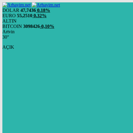
DOLAR
47,7436
0.18%
EURO
55,2510
0.32%
ALTIN
BITCOIN
3098426
-0,10%
Artvin
30°
AÇIK