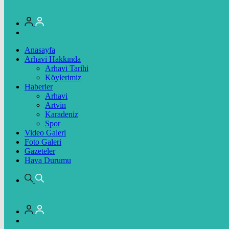
Anasayfa
Arhavi Hakkında
Arhavi Tarihi
Köylerimiz
Haberler
Arhavi
Artvin
Karadeniz
Spor
Video Galeri
Foto Galeri
Gazeteler
Hava Durumu