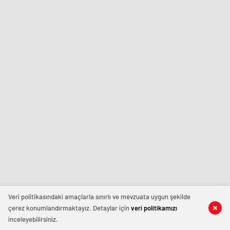
Veri politikasındaki amaçlarla sınırlı ve mevzuata uygun şekilde
çerez konumlandırmaktayız. Detaylar için
veri politikamızı
inceleyebilirsiniz.