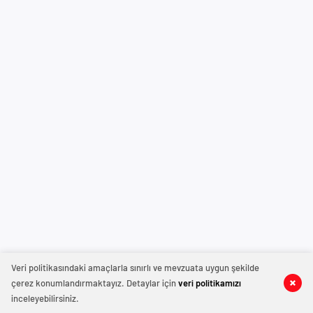
Veri politikasındaki amaçlarla sınırlı ve mevzuata uygun şekilde
çerez konumlandırmaktayız. Detaylar için
veri politikamızı
inceleyebilirsiniz.