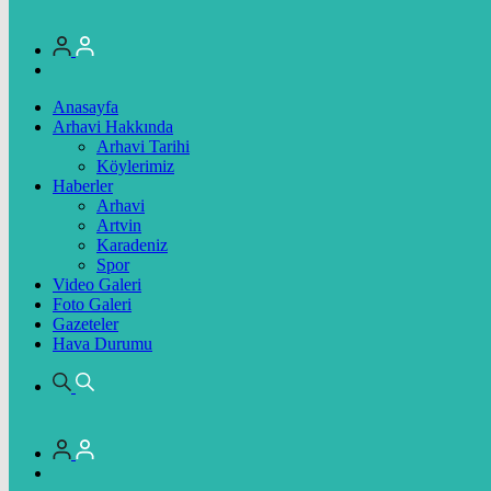
Anasayfa
Arhavi Hakkında
Arhavi Tarihi
Köylerimiz
Haberler
Arhavi
Artvin
Karadeniz
Spor
Video Galeri
Foto Galeri
Gazeteler
Hava Durumu