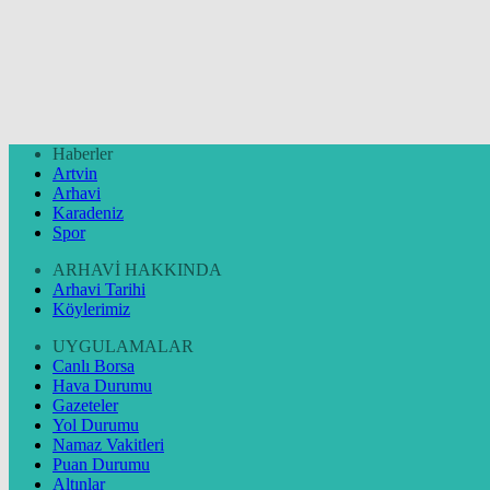
Haberler
Artvin
Arhavi
Karadeniz
Spor
ARHAVİ HAKKINDA
Arhavi Tarihi
Köylerimiz
UYGULAMALAR
Canlı Borsa
Hava Durumu
Gazeteler
Yol Durumu
Namaz Vakitleri
Puan Durumu
Altınlar