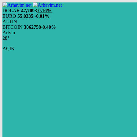
DOLAR
47,7093
0.16%
EURO
55,0335
-0.01%
ALTIN
BITCOIN
3062758
-0,40%
Artvin
28°
AÇIK