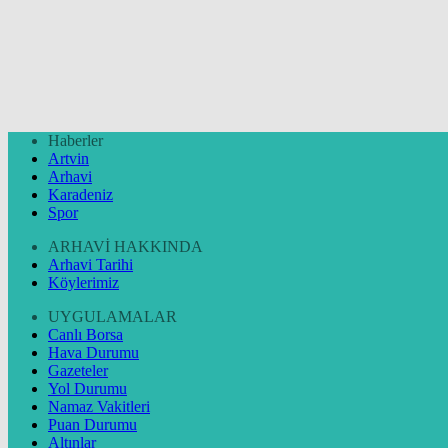
Haberler
Artvin
Arhavi
Karadeniz
Spor
ARHAVİ HAKKINDA
Arhavi Tarihi
Köylerimiz
UYGULAMALAR
Canlı Borsa
Hava Durumu
Gazeteler
Yol Durumu
Namaz Vakitleri
Puan Durumu
Altınlar