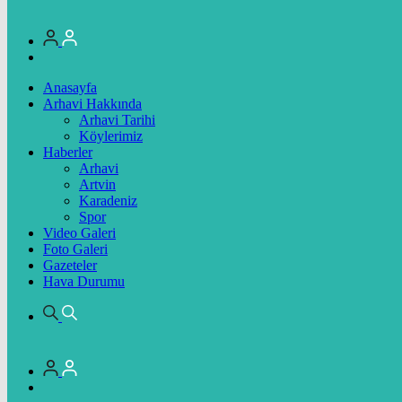
Anasayfa
Arhavi Hakkında
Arhavi Tarihi
Köylerimiz
Haberler
Arhavi
Artvin
Karadeniz
Spor
Video Galeri
Foto Galeri
Gazeteler
Hava Durumu