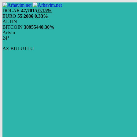
DOLAR
47,7015
0.15%
EURO
55,2086
0.33%
ALTIN
BITCOIN
3095544
0,30%
Artvin
24°
AZ BULUTLU