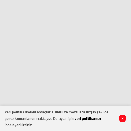
Veri politikasındaki amaçlarla sınırlı ve mevzuata uygun şekilde
çerez konumlandırmaktayız. Detaylar için
veri politikamızı
inceleyebilirsiniz.