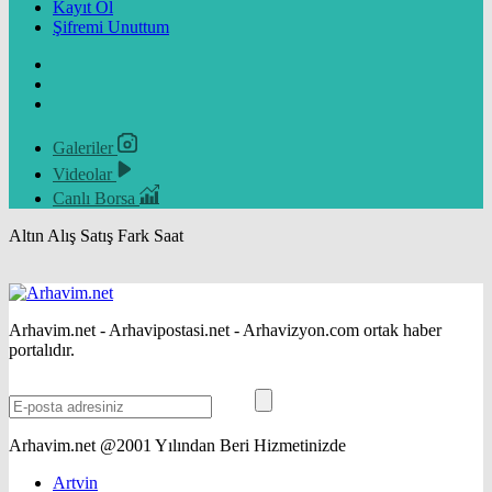
Kayıt Ol
Şifremi Unuttum
Galeriler
Videolar
Canlı Borsa
Altın
Alış
Satış
Fark
Saat
Arhavim.net - Arhavipostasi.net - Arhavizyon.com ortak haber
portalıdır.
Arhavim.net @2001 Yılından Beri Hizmetinizde
Artvin