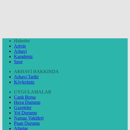
Haberler
Artvin
Arhavi
Karadeniz
Spor
ARHAVİ HAKKINDA
Arhavi Tarihi
Köylerimiz
UYGULAMALAR
Canlı Borsa
Hava Durumu
Gazeteler
Yol Durumu
Namaz Vakitleri
Puan Durumu
Altınlar