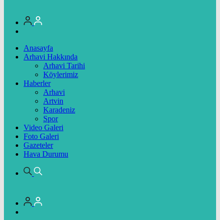
Anasayfa
Arhavi Hakkında
Arhavi Tarihi
Köylerimiz
Haberler
Arhavi
Artvin
Karadeniz
Spor
Video Galeri
Foto Galeri
Gazeteler
Hava Durumu