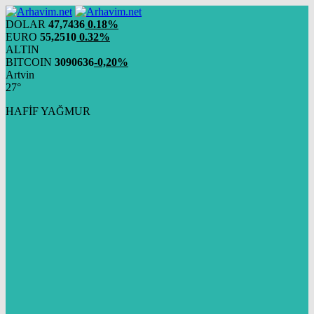
DOLAR
47,7436
0.18%
EURO
55,2510
0.32%
ALTIN
BITCOIN
3090636
-0,20%
Artvin
27°
HAFİF YAĞMUR