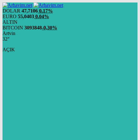
DOLAR
47,7106
0.17%
EURO
55,0403
0.04%
ALTIN
BITCOIN
3093848
-0,30%
Artvin
32°
AÇIK