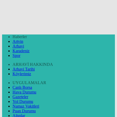
Haberler
Artvin
Arhavi
Karadeniz
Spor
ARHAVİ HAKKINDA
Arhavi Tarihi
Köylerimiz
UYGULAMALAR
Canlı Borsa
Hava Durumu
Gazeteler
Yol Durumu
Namaz Vakitleri
Puan Durumu
Altınlar