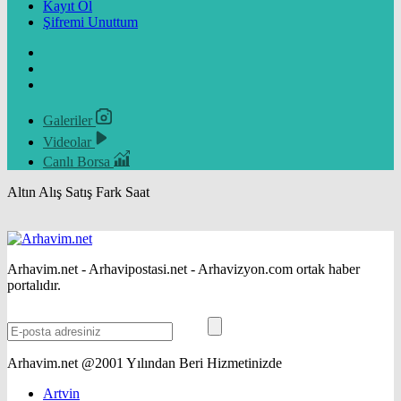
Kayıt Ol
Şifremi Unuttum
Galeriler
Videolar
Canlı Borsa
Altın
Alış
Satış
Fark
Saat
Arhavim.net - Arhavipostasi.net - Arhavizyon.com ortak haber
portalıdır.
Arhavim.net @2001 Yılından Beri Hizmetinizde
Artvin