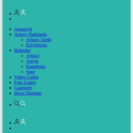
Anasayfa
Arhavi Hakkında
Arhavi Tarihi
Köylerimiz
Haberler
Arhavi
Artvin
Karadeniz
Spor
Video Galeri
Foto Galeri
Gazeteler
Hava Durumu