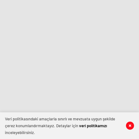
Veri politikasındaki amaçlarla sınırlı ve mevzuata uygun şekilde
çerez konumlandırmaktayız. Detaylar için
veri politikamızı
inceleyebilirsiniz.