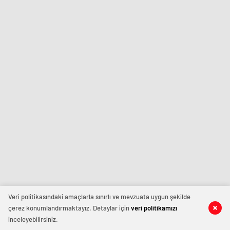
Veri politikasındaki amaçlarla sınırlı ve mevzuata uygun şekilde
çerez konumlandırmaktayız. Detaylar için
veri politikamızı
inceleyebilirsiniz.