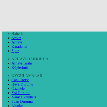
Haberler
Artvin
Arhavi
Karadeniz
Spor
ARHAVİ HAKKINDA
Arhavi Tarihi
Köylerimiz
UYGULAMALAR
Canlı Borsa
Hava Durumu
Gazeteler
Yol Durumu
Namaz Vakitleri
Puan Durumu
Altınlar