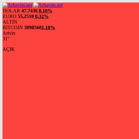
DOLAR
47,7436
0.18%
EURO
55,2510
0.32%
ALTIN
BITCOIN
3098560
1,10%
Artvin
31°
AÇIK