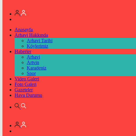
Anasayfa
Arhavi Hakkında
Arhavi Tarihi
Köylerimiz
Haberler
Arhavi
Artvin
Karadeniz
Spor
Video Galeri
Foto Galeri
Gazeteler
Hava Durumu