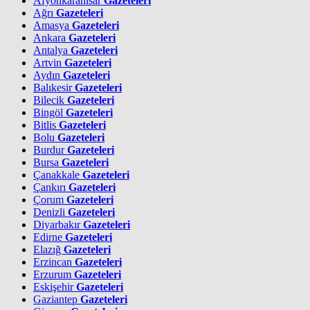
Afyonkarahisar
Gazeteleri
Ağrı
Gazeteleri
Amasya
Gazeteleri
Ankara
Gazeteleri
Antalya
Gazeteleri
Artvin
Gazeteleri
Aydın
Gazeteleri
Balıkesir
Gazeteleri
Bilecik
Gazeteleri
Bingöl
Gazeteleri
Bitlis
Gazeteleri
Bolu
Gazeteleri
Burdur
Gazeteleri
Bursa
Gazeteleri
Çanakkale
Gazeteleri
Çankırı
Gazeteleri
Çorum
Gazeteleri
Denizli
Gazeteleri
Diyarbakır
Gazeteleri
Edirne
Gazeteleri
Elazığ
Gazeteleri
Erzincan
Gazeteleri
Erzurum
Gazeteleri
Eskişehir
Gazeteleri
Gaziantep
Gazeteleri