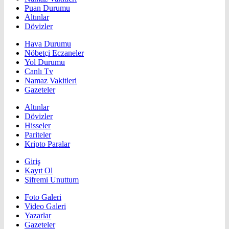
Puan Durumu
Altınlar
Dövizler
Hava Durumu
Nöbetçi Eczaneler
Yol Durumu
Canlı Tv
Namaz Vakitleri
Gazeteler
Altınlar
Dövizler
Hisseler
Pariteler
Kripto Paralar
Giriş
Kayıt Ol
Şifremi Unuttum
Foto Galeri
Video Galeri
Yazarlar
Gazeteler