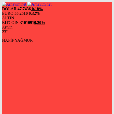
DOLAR
47,7436
0.18%
EURO
55,2510
0.32%
ALTIN
BITCOIN
3101091
0,20%
Artvin
23°
HAFİF YAĞMUR