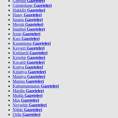
Giresun
Gazeteleri
Gümüşhane
Gazeteleri
Hakkâri
Gazeteleri
Hatay
Gazeteleri
Isparta
Gazeteleri
Mersin
Gazeteleri
İstanbul
Gazeteleri
İzmir
Gazeteleri
Kars
Gazeteleri
Kastamonu
Gazeteleri
Kayseri
Gazeteleri
Kırklareli
Gazeteleri
Kırşehir
Gazeteleri
Kocaeli
Gazeteleri
Konya
Gazeteleri
Kütahya
Gazeteleri
Malatya
Gazeteleri
Manisa
Gazeteleri
Kahramanmaraş
Gazeteleri
Mardin
Gazeteleri
Muğla
Gazeteleri
Muş
Gazeteleri
Nevşehir
Gazeteleri
Niğde
Gazeteleri
Ordu
Gazeteleri