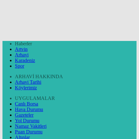
Haberler
Artvin
Arhavi
Karadeniz
Spor
ARHAVİ HAKKINDA
Arhavi Tarihi
Köylerimiz
UYGULAMALAR
Canlı Borsa
Hava Durumu
Gazeteler
Yol Durumu
Namaz Vakitleri
Puan Durumu
Altınlar