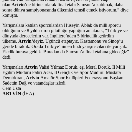
olan
Artvin
‘de birinci olarak final etabı Samsun’a katılmak, daha
sonra dünya şampiyonasında ülkemizi temsil etmek istiyorum.” diye
konuştu.
Yarışmalara katılan sporculardan Hüseyin Ablak da milli sporcu
olduğunu ve 8 yıldır dron pilotluğu yaptığını anlatarak, “Türkiye ve
dünyada derecelerim var. İngiltere’nden 5 birincilik getirdim
ülkeme.
Artvin
‘deyiz. Üçüncü etaptayız. Kastamonu ve Sinop’u
geride bıraktık. Orada Türkiye’nin en hızlı yarışmacıları ile yarıştık.
Eledik buraya geldik. Buradan da Samsun’a final etabına gideceğiz”
dedi.
Yarışmaları
Artvin
Valisi Yılmaz Doruk, eşi Meral Doruk, İl Milli
Eğitim Müdürü Fahri Acar, İl Gençlik ve Spor Müdürü Mustafa
Demirkıran,
Artvin
Amatör Spor Kulüpleri Federasyonu Başkanı
Sadettin Dağ ve vatandaşlar izledi.
Cem Usta
ARTVİN
(İHA)