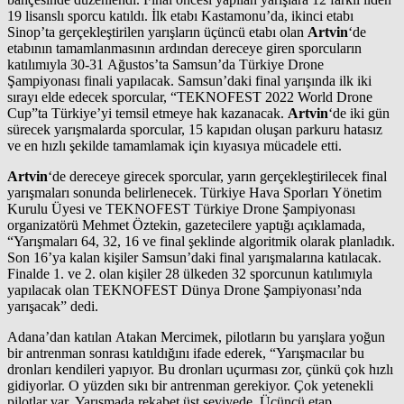
19 lisanslı sporcu katıldı. İlk etabı Kastamonu’da, ikinci etabı
Sinop’ta gerçekleştirilen yarışların üçüncü etabı olan
Artvin
‘de
etabının tamamlanmasının ardından dereceye giren sporcuların
katılımıyla 30-31 Ağustos’ta Samsun’da Türkiye Drone
Şampiyonası finali yapılacak. Samsun’daki final yarışında ilk iki
sırayı elde edecek sporcular, “TEKNOFEST 2022 World Drone
Cup”ta Türkiye’yi temsil etmeye hak kazanacak.
Artvin
‘de iki gün
sürecek yarışmalarda sporcular, 15 kapıdan oluşan parkuru hatasız
ve en hızlı şekilde tamamlamak için kıyasıya mücadele etti.
Artvin
‘de dereceye girecek sporcular, yarın gerçekleştirilecek final
yarışmaları sonunda belirlenecek. Türkiye Hava Sporları Yönetim
Kurulu Üyesi ve TEKNOFEST Türkiye Drone Şampiyonası
organizatörü Mehmet Öztekin, gazetecilere yaptığı açıklamada,
“Yarışmaları 64, 32, 16 ve final şeklinde algoritmik olarak planladık.
Son 16’ya kalan kişiler Samsun’daki final yarışmalarına katılacak.
Finalde 1. ve 2. olan kişiler 28 ülkeden 32 sporcunun katılımıyla
yapılacak olan TEKNOFEST Dünya Drone Şampiyonası’nda
yarışacak” dedi.
Adana’dan katılan Atakan Mercimek, pilotların bu yarışlara yoğun
bir antrenman sonrası katıldığını ifade ederek, “Yarışmacılar bu
dronları kendileri yapıyor. Bu dronları uçurması zor, çünkü çok hızlı
gidiyorlar. O yüzden sıkı bir antrenman gerekiyor. Çok yetenekli
pilotlar var. Yarışmada rekabet üst seviyede. Üçüncü etap