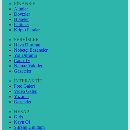
FİNANSİF
Altınlar
Dövizler
Hisseler
Pariteler
Kripto Paralar
SERVİSLER
Hava Durumu
Nöbetçi Eczaneler
Yol Durumu
Canlı Tv
Namaz Vakitleri
Gazeteler
İNTERAKTİF
Foto Galeri
Video Galeri
Yazarlar
Gazeteler
HESAP
Giriş
Kayıt Ol
Şifremi Unuttum