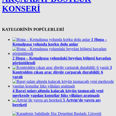
KONSERİ
KATEGORİNİN POPÜLERLERİ
1
Hopa –
Kemalpaşa yolunda korku dolu anlar
2
Hopa – Kemalpaşa yolundaki heyelan bölgesi havadan
görüntülendi
3
Kontrolden çıkan araç direğe çarparak durabildi: 6
yaralı
4
Baraj suları altında kalacak köyün taşınacağı yeni
merkezde yapılan konutlar lüks villaları aratmadı
5
Artvin’de yavru arı
bereketi