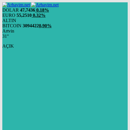
DOLAR
47,7436
0.18%
EURO
55,2510
0.32%
ALTIN
BITCOIN
3094422
0,90%
Artvin
31°
AÇIK