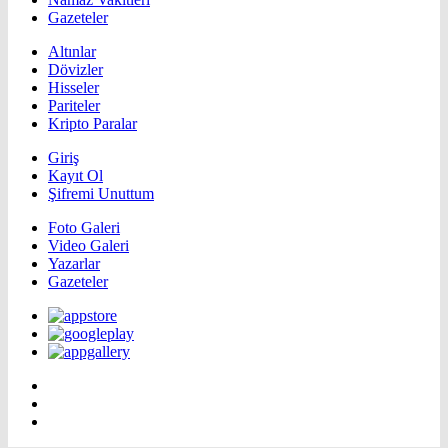
Gazeteler
Altınlar
Dövizler
Hisseler
Pariteler
Kripto Paralar
Giriş
Kayıt Ol
Şifremi Unuttum
Foto Galeri
Video Galeri
Yazarlar
Gazeteler