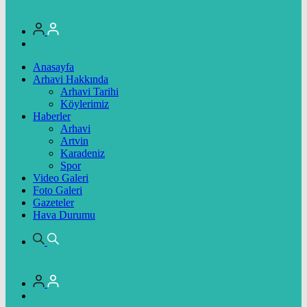
Anasayfa
Arhavi Hakkında
Arhavi Tarihi
Köylerimiz
Haberler
Arhavi
Artvin
Karadeniz
Spor
Video Galeri
Foto Galeri
Gazeteler
Hava Durumu