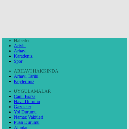
Haberler
Artvin
Arhavi
Karadeniz
Spor
ARHAVİ HAKKINDA
Arhavi Tarihi
Köylerimiz
UYGULAMALAR
Canlı Borsa
Hava Durumu
Gazeteler
Yol Durumu
Namaz Vakitleri
Puan Durumu
Altınlar