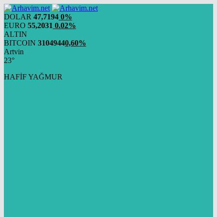
DOLAR
47,7194
0%
EURO
55,2031
0.02%
ALTIN
BITCOIN
3104944
0,60%
Artvin
23°
HAFİF YAĞMUR