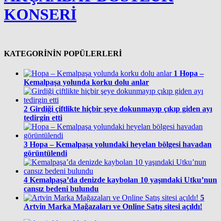
KONSERİ
KATEGORİNİN POPÜLERLERİ
1
Hopa –
Kemalpaşa yolunda korku dolu anlar
2
Girdiği çiftlikte hiçbir şeye dokunmayıp çıkıp giden ayı
tedirgin etti
3
Hopa – Kemalpaşa yolundaki heyelan bölgesi havadan
görüntülendi
4
Kemalpaşa’da denizde kaybolan 10 yaşındaki Utku’nun
cansız bedeni bulundu
5
Artvin Marka Mağazaları ve Online Satış sitesi açıldı!