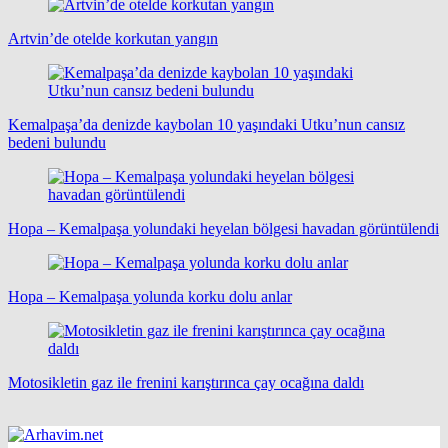
Artvin’de otelde korkutan yangın
Kemalpaşa’da denizde kaybolan 10 yaşındaki Utku’nun cansız
bedeni bulundu
Hopa – Kemalpaşa yolundaki heyelan bölgesi havadan görüntülendi
Hopa – Kemalpaşa yolunda korku dolu anlar
Motosikletin gaz ile frenini karıştırınca çay ocağına daldı