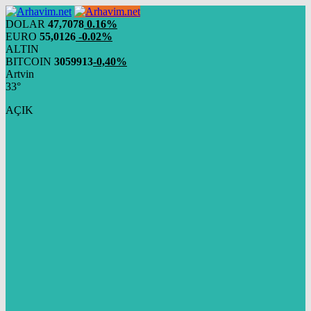
DOLAR
47,7078
0.16%
EURO
55,0126
-0.02%
ALTIN
BITCOIN
3059913
-0,40%
Artvin
33°
AÇIK