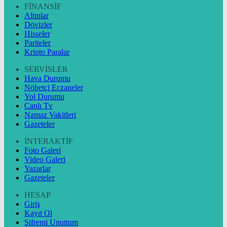
FİNANSİF
Altınlar
Dövizler
Hisseler
Pariteler
Kripto Paralar
SERVİSLER
Hava Durumu
Nöbetçi Eczaneler
Yol Durumu
Canlı Tv
Namaz Vakitleri
Gazeteler
İNTERAKTİF
Foto Galeri
Video Galeri
Yazarlar
Gazeteler
HESAP
Giriş
Kayıt Ol
Şifremi Unuttum