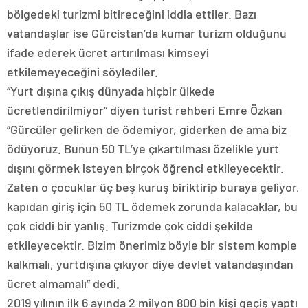
bölgedeki turizmi bitireceğini iddia ettiler. Bazı
vatandaşlar ise Gürcistan’da kumar turizm olduğunu
ifade ederek ücret artırılması kimseyi
etkilemeyeceğini söylediler.
“Yurt dışına çıkış dünyada hiçbir ülkede
ücretlendirilmiyor” diyen turist rehberi Emre Özkan
“Gürcüler gelirken de ödemiyor, giderken de ama biz
ödüyoruz. Bunun 50 TL’ye çıkartılması özelikle yurt
dışını görmek isteyen birçok öğrenci etkileyecektir.
Zaten o çocuklar üç beş kuruş biriktirip buraya geliyor,
kapıdan giriş için 50 TL ödemek zorunda kalacaklar, bu
çok ciddi bir yanlış. Turizmde çok ciddi şekilde
etkileyecektir. Bizim önerimiz böyle bir sistem komple
kalkmalı, yurtdışına çıkıyor diye devlet vatandaşından
ücret almamalı” dedi.
2019 yılının ilk 6 ayında 2 milyon 800 bin kişi geçiş yaptı